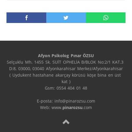
Afyon Psikolog Pınar ÖZSU
Selçuklu Mh. 1455 Sk. SUİT OPHELİA B/BLOK No:2/1 KAT.3 
D:8, 03000, 03040 Afyonkarahisar Merkez/Afyonkarahisar

( Uydukent hastahane akarçay körüsü köşe bina en üst 
kat )

Gsm: 0554 404 01 48

E-posta: info@pinarozsu.com

Web: www.
pinarozsu
.com