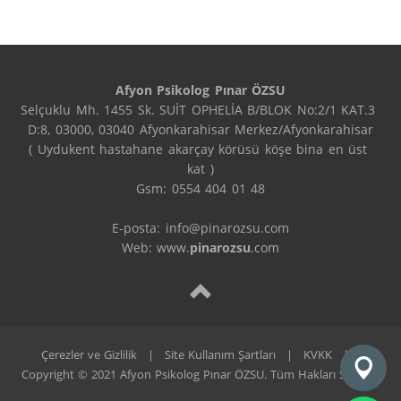
Afyon Psikolog Pınar ÖZSU
Selçuklu Mh. 1455 Sk. SUİT OPHELİA B/BLOK No:2/1 KAT.3 
D:8, 03000, 03040 Afyonkarahisar Merkez/Afyonkarahisar

( Uydukent hastahane akarçay körüsü köşe bina en üst 
kat )

Gsm: 0554 404 01 48

E-posta: info@pinarozsu.com

Web: www.
pinarozsu
.com
Çerezler ve Gizlilik
|
Site Kullanım Şartları
|
KVKK
|
Copyright © 2021 Afyon Psikolog Pınar ÖZSU. Tüm Hakları Saklıdır.